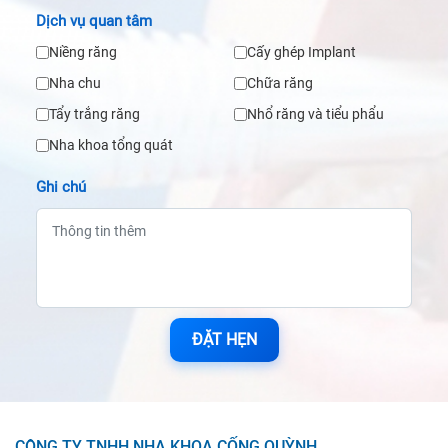
Dịch vụ quan tâm
Niềng răng
Cấy ghép Implant
Nha chu
Chữa răng
Tẩy trắng răng
Nhổ răng và tiểu phẩu
Nha khoa tổng quát
Ghi chú
ĐẶT HẸN
CÔNG TY TNHH NHA KHOA CỐNG QUỲNH