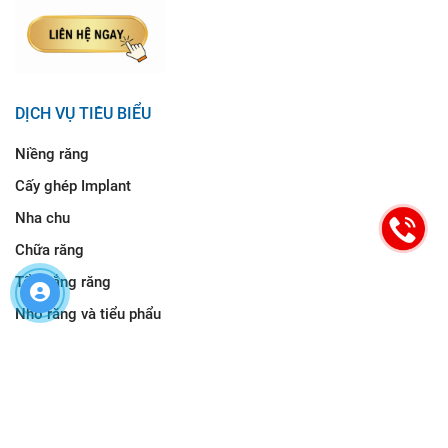
DỊCH VỤ TIÊU BIỂU
Niềng răng
Cấy ghép Implant
Nha chu
Chữa răng
Tẩy trắng răng
Nhổ răng và tiểu phẩu
HƯỚNG DẪN ĐƯỜNG ĐI
Nha Khoa Cống Quỳnh