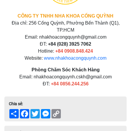
CÔNG TY TNHH NHA KHOA CỐNG QUỲNH
Địa chỉ: 256 Cống Quỳnh, Phường Bến Thành (Q1),
TP.HCM
Email: nhakhoacongquynh@gmail.com
ĐT:
+84 (028) 3925 7062
Hotline:
+84
0908.848.424
Website:
www.nhakhoacongquynh.com
Phòng Chăm Sóc Khách Hàng
Email: nhakhoacongquynh.cskh@gmail.com
ĐT:
+84
0856.244.256
Chia sẻ:
Share
Facebook
Twitter
Messenger
Copy
Link