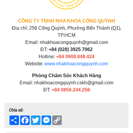
CÔNG TY TNHH NHA KHOA CỐNG QUỲNH
Địa chỉ: 256 Cống Quỳnh, Phường Bến Thành (Q1),
TP.HCM
Email: nhakhoacongquynh@gmail.com
ĐT:
+84 (028) 3925 7062
Hotline:
+84
0908.848.424
Website:
www.nhakhoacongquynh.com
Phòng Chăm Sóc Khách Hàng
Email: nhakhoacongquynh.cskh@gmail.com
ĐT:
+84
0856.244.256
Chia sẻ:
Share
Facebook
Twitter
Messenger
Copy
Link