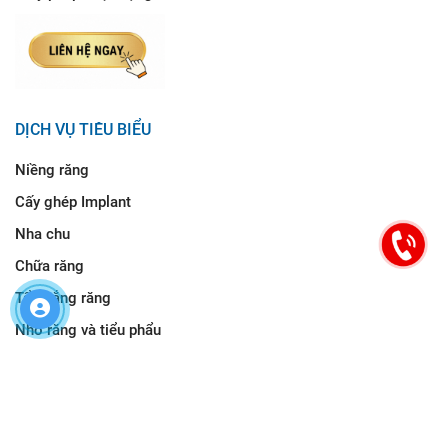
DỊCH VỤ TIÊU BIỂU
Niềng răng
Cấy ghép Implant
Nha chu
Chữa răng
Tẩy trắng răng
Nhổ răng và tiểu phẩu
HƯỚNG DẪN ĐƯỜNG ĐI
Nha Khoa Cống Quỳnh