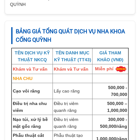
QUỲNH
BẢNG GIÁ TỔNG QUÁT DỊCH VỤ NHA KHOA
CỐNG QUỲNH
TÊN DỊCH VỤ KỸ
TÊN DANH MỤC
GIÁ THAM
THUẬT NKCQ
KỸ THUẬT (TT43)
KHẢO (VNĐ)
Miễn phí
Khám và Tư vấn
Khám và Tư vấn
NHA CHU
500,000 -
Cạo vôi răng
Lấy cao răng
700,000
Điều trị nha chu
Điều trị viêm
500,000 –
viêm
quanh răng
1,000,000
Nạo túi, xử lý bề
Điều trị viêm
300,000 -
mặt gốc răng
quanh răng
500,000/răng
Phẫu thuật cắt
Phẫu thuật tạo
1,000,000/răng