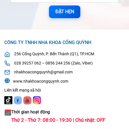
ĐẶT HẸN
CÔNG TY TNHH NHA KHOA CỐNG QUỲNH
256 Cống Quỳnh, P. Bến Thành (Q1), TP.HCM
028 39257 062 – 0856 244 256 (Zalo, Viber)
nhakhoacongquynh@gmail.com
www.nhakhoacongquynh.com
Liên kết mạng xã hội
Thời gian hoạt động
Thứ 2 - Thứ 7: 08:00 - 19:30 | Chủ nhật: OFF