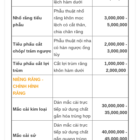
lệch hàm dưới
Phẫu thuật nhổ
Nhổ răng tiểu
răng khôn mọc
3,000,000 -
phẫu
lệch có cắt thân,
5,000,000
chia chân răng
Phẫu thuật nội nha
Tiểu phẩu cắt
2,000,000 -
có hàn ngược ống
chóp/ trám ngược
3,000,000
tủy
Tiểu phẩu cắt lợi
Cắt lợi trùm răng
1,000,000 -
trùm
khôn hàm dưới
2,000,000
NIỀNG RĂNG -
CHỈNH HÌNH
RĂNG
Dán mắc cài trực
30,000,000 -
Mắc cài kim loại
tiếp sử dụng chất
35,000,000
gắn hóa trùng hợp
Dán mắc cài trực
tiếp sử dụng chất
40,000,000 -
Mắc cài sứ
gắn quang trùng
45,000,000