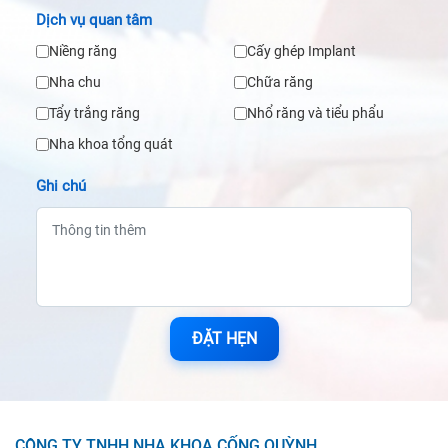
Dịch vụ quan tâm
Niềng răng
Cấy ghép Implant
Nha chu
Chữa răng
Tẩy trắng răng
Nhổ răng và tiểu phẩu
Nha khoa tổng quát
Ghi chú
ĐẶT HẸN
CÔNG TY TNHH NHA KHOA CỐNG QUỲNH