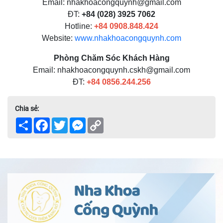
Email: nhakhoacongquynh@gmail.com
ĐT:
+84 (028) 3925 7062
Hotline:
+84
0908.848.424
Website:
www.nhakhoacongquynh.com
Phòng Chăm Sóc Khách Hàng
Email: nhakhoacongquynh.cskh@gmail.com
ĐT:
+84
0856.244.256
Chia sẻ:
Share
Facebook
Twitter
Messenger
Copy
Link