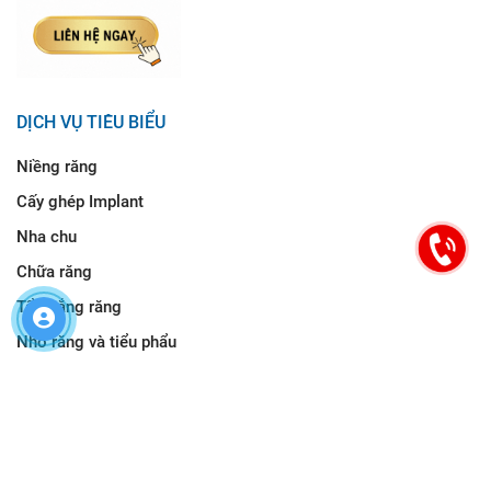
DỊCH VỤ TIÊU BIỂU
Niềng răng
Cấy ghép Implant
Nha chu
Chữa răng
Tẩy trắng răng
Nhổ răng và tiểu phẩu
HƯỚNG DẪN ĐƯỜNG ĐI
Nha Khoa Cống Quỳnh