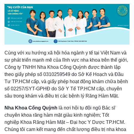
Cùng với xu hướng xã hội hóa ngành y tế tại Việt Nam và
sự phát triển mạnh mẽ của lĩnh vực nha khoa trên thế giới,
Công ty TNHH Nha Khoa Cống Quỳnh được thành lập
theo giấy phép số 0310259549 do Sở Kế Hoạch và Đầu
Tư TP.HCM cấp, và giấy phép hoạt động khám chữa bệnh
số 02257/SYT-GPHĐ do Sở Y Tế TP.HCM cấp, chuyên
sâu trong khám và điều trị các bệnh lý Răng Hàm Mặt.
Nha Khoa Cống Quỳnh
là nơi hội tụ đội ngũ Bác sĩ
chuyên khoa răng hàm mặt giàu kinh nghiệm; Tốt
nghiệp Khoa Răng Hàm Mặt – Đại học Y Dược TP.HCM.
Chúng tôi cam kết mang đến chất lượng điều trị nha khoa