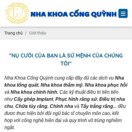
Trang chủ
Giới thiệu
"NỤ CƯỜI CỦA BẠN LÀ SỨ MỆNH CỦA CHÚNG
TÔI"
Nha Khoa Cống Quỳnh cung cấp đầy đủ các dịch vụ
Nha
khoa tổng quát
,
Nha khoa thẩm mỹ
,
Nha khoa phục hồi
và
Nha khoa chỉnh hình
. Các kỹ thuật điều trị tiên tiến
như
Cấy ghép Implant
,
Phục hình răng sứ
,
Điều trị nha
chu
,
Chữa tủy răng
,
Chỉnh nha
và
Tẩy trắng răng
... đều
được thực hiện bởi đội ngũ bác sĩ chuyên môn cao, kết
hợp với công nghệ hiện đại và quy trình vô trùng nghiêm
ngặt.