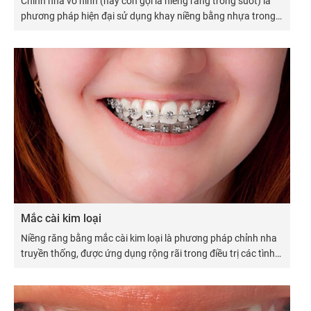
Chỉnh nha vô hình (hay còn gọi là niềng răng trong suốt) là
phương pháp hiện đại sử dụng khay niềng bằng nhựa trong
suốt, ôm sát cung răng, giúp dịch chuyển răng về đúng vị trí
mà không cần dùng mắc cài kim loại.
Mắc cài kim loại
Niềng răng bằng mắc cài kim loại là phương pháp chỉnh nha
truyền thống, được ứng dụng rộng rãi trong điều trị các tình
trạng sai lệch khớp cắn, răng hô, móm, thưa hoặc chen chúc.