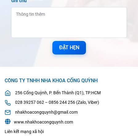
Ghi chú
ĐẶT HẸN
CÔNG TY TNHH NHA KHOA CỐNG QUỲNH
256 Cống Quỳnh, P. Bến Thành (Q1), TP.HCM
028 39257 062 – 0856 244 256 (Zalo, Viber)
nhakhoacongquynh@gmail.com
www.nhakhoacongquynh.com
Liên kết mạng xã hội