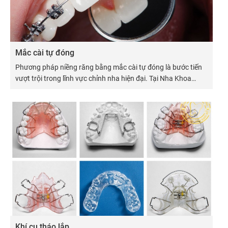
Mắc cài tự đóng
Phương pháp niềng răng bằng mắc cài tự đóng là bước tiến
vượt trội trong lĩnh vực chỉnh nha hiện đại. Tại Nha Khoa
Cống Quỳnh, chúng tôi ứng dụng công nghệ dán mắc cài
trực tiếp bằng chất gắn quang trùng hợp, kết hợp hệ thống
mắc cài thông minh, giúp rút ngắn thời gian điều trị, giảm đau
và tăng hiệu quả chỉnh nha.
Khí cụ tháo lắp