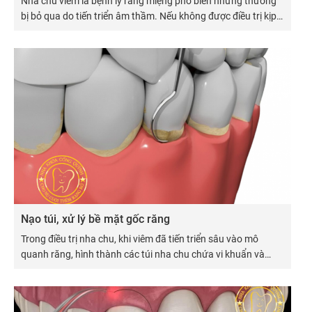
Nha chu viêm là bệnh lý răng miệng phổ biến nhưng thường
bị bỏ qua do tiến triển âm thầm. Nếu không được điều trị kịp
thời, nha chu viêm có thể dẫn đến tụt nướu, tiêu xương ổ
răng, lung lay và mất răng.
Nạo túi, xử lý bề mặt gốc răng
Trong điều trị nha chu, khi viêm đã tiến triển sâu vào mô
quanh răng, hình thành các túi nha chu chứa vi khuẩn và
mảng bám, thì phương pháp nạo túi và xử lý bề mặt gốc răng
là bước can thiệp cần thiết để loại bỏ hoàn toàn tác nhân gây
bệnh, giúp phục hồi mô nướu và bảo tồn răng thật.