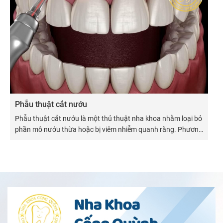
Phẫu thuật cắt nướu
Phẫu thuật cắt nướu là một thủ thuật nha khoa nhằm loại bỏ
phần mô nướu thừa hoặc bị viêm nhiễm quanh răng. Phương
pháp này không chỉ giúp cải thiện sức khỏe nướu mà còn
mang lại hiệu quả thẩm mỹ rõ rệt, đặc biệt trong các trường
hợp cười hở lợi hoặc nướu che phủ quá nhiều lên thân răng.