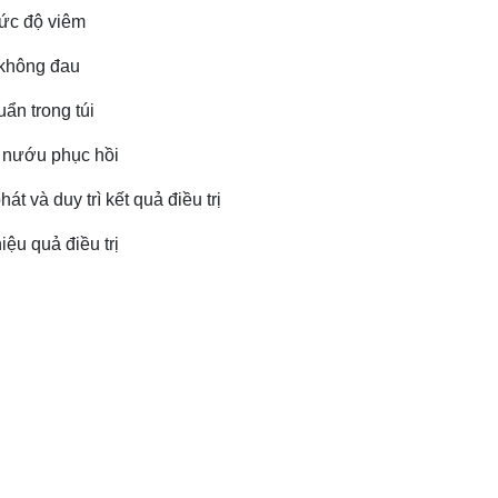
mức độ viêm
 không đau
ẩn trong túi
ô nướu phục hồi
át và duy trì kết quả điều trị
iệu quả điều trị