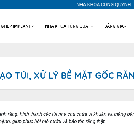
NHA KHOA CỐNG QUỲNH - 256 
 GHÉP IMPLANT
NHA KHOA TỔNG QUÁT
BẢNG GIÁ
ẠO TÚI, XỬ LÝ BỀ MẶT GỐC RĂ
quanh răng, hình thành các túi nha chu chứa vi khuẩn và mảng b
 bệnh, giúp phục hồi mô nướu và bảo tồn răng thật.