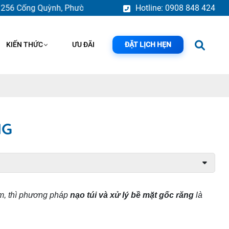
Cống Quỳnh, Phường Bến Thành, TP.HCM
Hotline: 0908 848 424
KIẾN THỨC
ƯU ĐÃI
ĐẶT LỊCH HẸN
NG
ám, thì phương pháp
nạo túi và xử lý bề mặt gốc răng
là