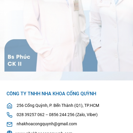
CÔNG TY TNHH NHA KHOA CỐNG QUỲNH
256 Cống Quỳnh, P. Bến Thành (Q1), TP.HCM
028 39257 062 – 0856 244 256 (Zalo, Viber)
nhakhoacongquynh@gmail.com