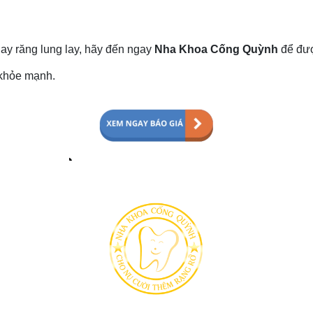
ay răng lung lay, hãy đến ngay
Nha Khoa Cống Quỳnh
để đượ
 khỏe mạnh.