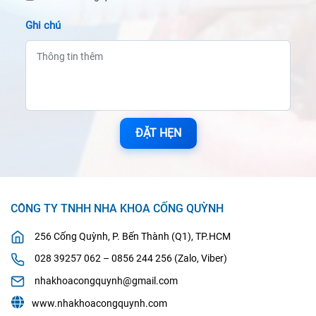
Ghi chú
ĐẶT HẸN
CÔNG TY TNHH NHA KHOA CỐNG QUỲNH
256 Cống Quỳnh, P. Bến Thành (Q1), TP.HCM
028 39257 062 – 0856 244 256 (Zalo, Viber)
nhakhoacongquynh@gmail.com
www.nhakhoacongquynh.com